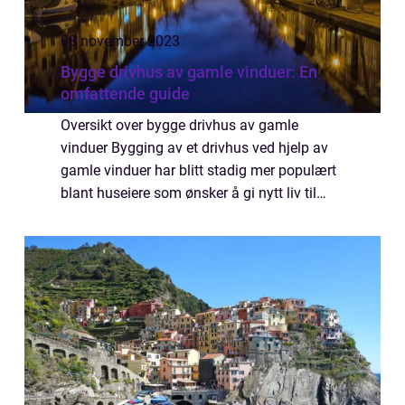
08 november 2023
Bygge drivhus av gamle vinduer: En
omfattende guide
Oversikt over bygge drivhus av gamle
vinduer Bygging av et drivhus ved hjelp av
gamle vinduer har blitt stadig mer populært
blant huseiere som ønsker å gi nytt liv til
gamle materialer samtidig som de skaper en
fantastisk utendørs plass. Denne artikk...