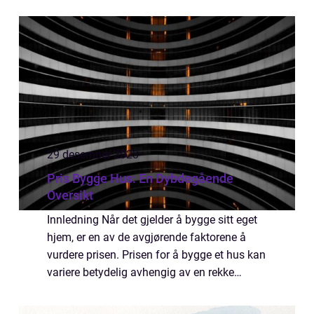
tillegg til enhver hage eller uteplass. Det gir
deg muligheten til å skape et blo...
29 desember 2023
Pris Bygge Hus: En Dybdegående
Oversikt
Innledning Når det gjelder å bygge sitt eget
hjem, er en av de avgjørende faktorene å
vurdere prisen. Prisen for å bygge et hus kan
variere betydelig avhengig av en rekke
faktorer som byggematerialer, størrelse,
plassering og design. I denne artikkel...