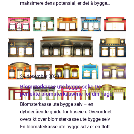
maksimere dens potensial, er det å bygge
innredning til varebilen selv en spennende
og personlig måte å tilpasse den ...
29 desember 2023
Blomsterkasse ute bygge selv: De
perfekte blomsterkassene for din hage
Blomsterkasse ute bygge selv – en
dybdegående guide for huseiere Overordnet
oversikt over blomsterkasse ute bygge selv
En blomsterkasse ute bygge selv er en flott