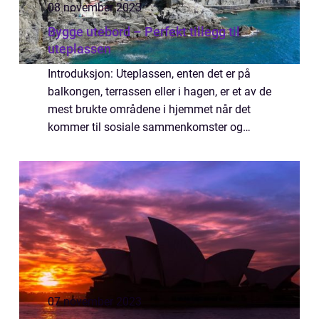
08 november 2023
Bygge utebord – Perfekt tillegg til
uteplassen
Introduksjon: Uteplassen, enten det er på
balkongen, terrassen eller i hagen, er et av de
mest brukte områdene i hjemmet når det
kommer til sosiale sammenkomster og
avslapning. Et utebord er en nødvendighet
for å kunne nyte måltider, drikke og hyggel...
07 november 2023