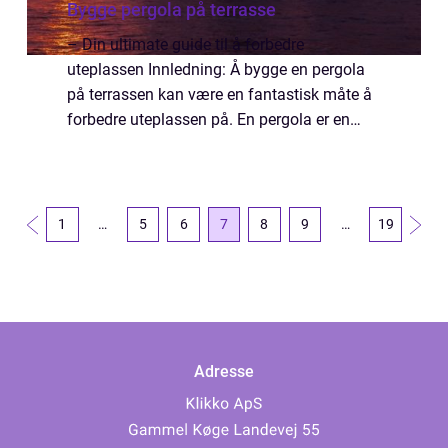
Bygge pergola på terrasse
– Din ultimate guide til å forbedre
uteplassen Innledning: Å bygge en pergola
på terrassen kan være en fantastisk måte å
forbedre uteplassen på. En pergola er en
struktur som gir skygge og skaper et estetisk
tiltalende element til terrassen. I ...
1
…
5
6
7
8
9
…
19
Adresse