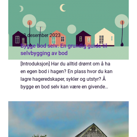
28 desember 2023
Bygge bod selv: En grundig guide til
selvbygging av bod
[Introduksjon] Har du alltid drømt om å ha
en egen bod i hagen? En plass hvor du kan
lagre hageredskaper, sykler og utstyr? Å
bygge en bod selv kan være en givende
opplevelse som tilbyr både praktisk nytte og
personlig tilfredsstillelse. Denne artikk...