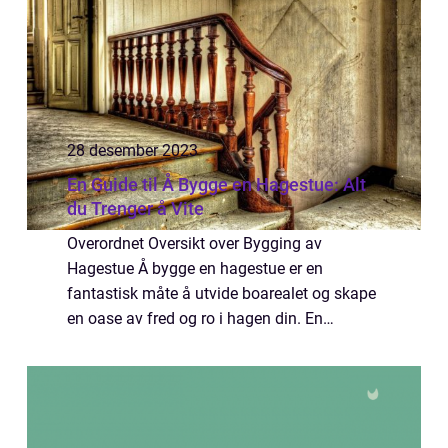
28 desember 2023
En Guide til Å Bygge en Hagestue: Alt
du Trenger å Vite
Overordnet Oversikt over Bygging av
Hagestue Å bygge en hagestue er en
fantastisk måte å utvide boarealet og skape
en oase av fred og ro i hagen din. En
hagestue gir deg muligheten til å nyte
utendørsomgivelser uavhengig av
værforhold, samtidig som d...