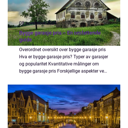
08 november 2023
Bygge garasje pris – En omfattende
guide
Overordnet oversikt over bygge garasje pris
Hva er bygge garasje pris? Typer av garasjer
og popularitet Kvantitative målinger om
bygge garasje pris Forskjellige aspekter ved
bygge garasje pris Historisk gjennomgang
av fordeler og ulemper Bygge garasj...