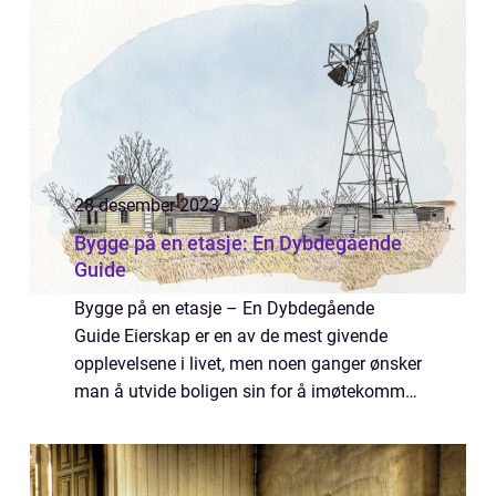
28 desember 2023
Bygge på en etasje: En Dybdegående
Guide
Bygge på en etasje – En Dybdegående
Guide Eierskap er en av de mest givende
opplevelsene i livet, men noen ganger ønsker
man å utvide boligen sin for å imøtekomme
endrede behov eller bare for å skape mer
plass. En populær måte å oppnå dette på ...