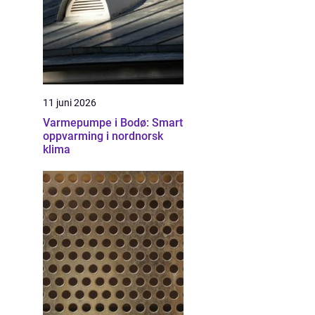
11 juni 2026
Varmepumpe i Bodø: Smart
oppvarming i nordnorsk
klima