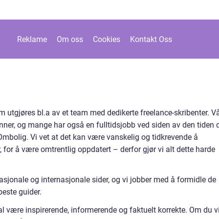
Reklame
Om oss
Cookies
Kontakt Oss
 utgjøres bl.a av et team med dedikerte freelance-skribenter. V
runner, og mange har også en fulltidsjobb ved siden av den tiden 
il Ombolig. Vi vet at det kan være vanskelig og tidkrevende å
 for å være omtrentlig oppdatert – derfor gjør vi alt dette harde
nasjonale og internasjonale sider, og vi jobber med å formidle de
beste guider.
al være inspirerende, informerende og faktuelt korrekte. Om du vi