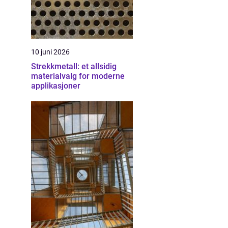
10 juni 2026
Strekkmetall: et allsidig
materialvalg for moderne
applikasjoner