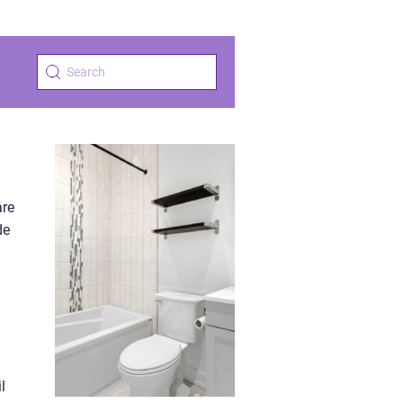
åre
de
l