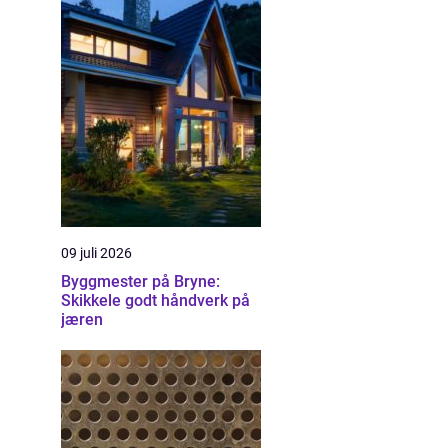
09 juli 2026
Byggmester på Bryne:
Skikkele godt håndverk på
jæren