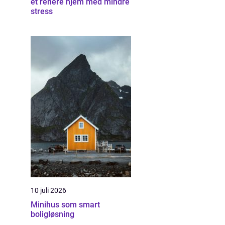
et renere hjem med mindre
stress
10 juli 2026
Minihus som smart
boligløsning