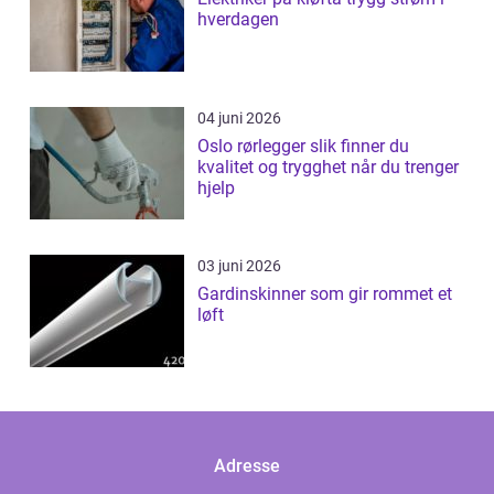
hverdagen
04 juni 2026
Oslo rørlegger slik finner du
kvalitet og trygghet når du trenger
hjelp
03 juni 2026
Gardinskinner som gir rommet et
løft
Adresse