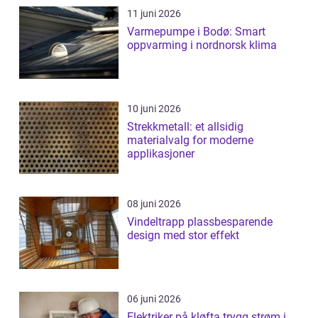
11 juni 2026
Varmepumpe i Bodø: Smart
oppvarming i nordnorsk klima
10 juni 2026
Strekkmetall: et allsidig
materialvalg for moderne
applikasjoner
08 juni 2026
Vindeltrapp plassbesparende
design med stor effekt
06 juni 2026
Elektriker på kløfta trygg strøm i