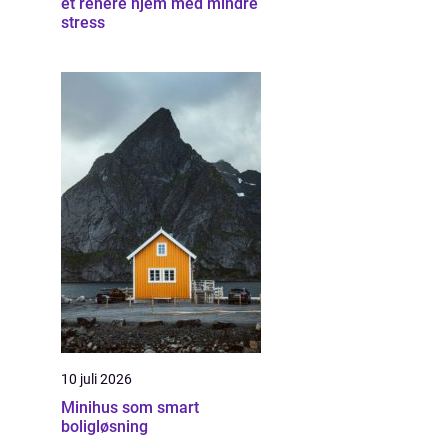
et renere hjem med mindre
stress
10 juli 2026
Minihus som smart
boligløsning