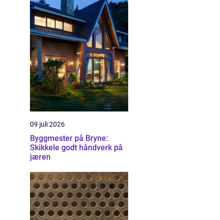
09 juli 2026
Byggmester på Bryne:
Skikkele godt håndverk på
jæren