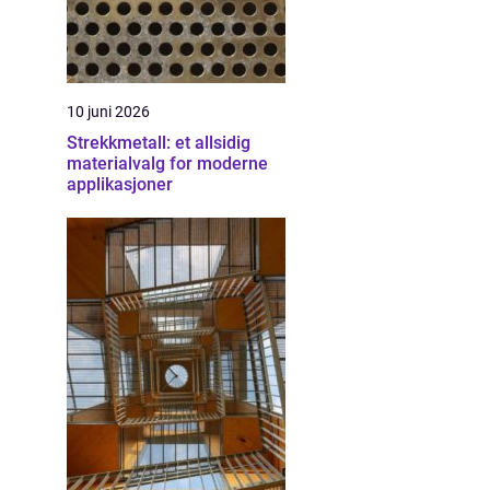
10 juni 2026
Strekkmetall: et allsidig
materialvalg for moderne
applikasjoner