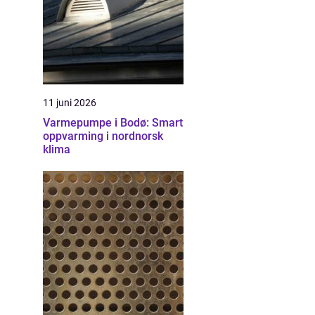
11 juni 2026
Varmepumpe i Bodø: Smart
oppvarming i nordnorsk
klima