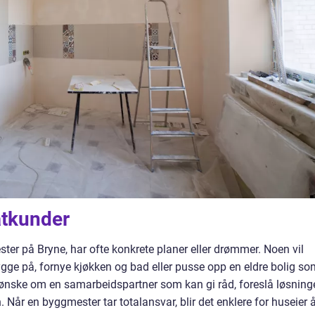
atkunder
ter på Bryne, har ofte konkrete planer eller drømmer. Noen vil
gge på, fornye kjøkken og bad eller pusse opp en eldre bolig so
et ønske om en samarbeidspartner som kan gi råd, foreslå løsning
 Når en byggmester tar totalansvar, blir det enklere for huseier 