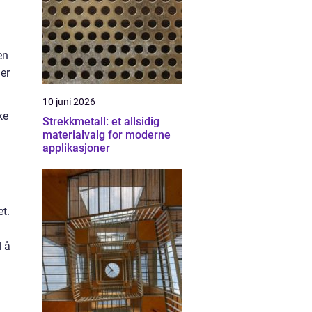
en
er
10 juni 2026
ke
Strekkmetall: et allsidig
materialvalg for moderne
applikasjoner
t.
d å