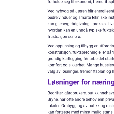
forholde seg til økonomi, fremdriftsp
Ved nybygg på Jæren blir energiløsnin
bedre vinduer og smarte tekniske ins
kan gi energirådgivning i praksis: Hva 
hvordan kan en unngå typiske fuktska
frustrasjon senere.
Ved oppussing og tilbygg er utfordrin
konstruksjon, fuktspredning eller dår
grundig kartlegging før arbeidet sta
komfort og sikkerhet. Mange huseiere o
valg av løsninger, fremdriftsplan og
Løsninger for næring
Bedrifter, gårdbrukere, butikkinneha
Bryne, har ofte andre behov enn priv
lokaler. Ombygging av butikk og restau
kan fortsette med minst mulig stans.