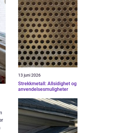
13 juni 2026
Strekkmetall: Allsidighet og
anvendelsesmuligheter
m
er
å