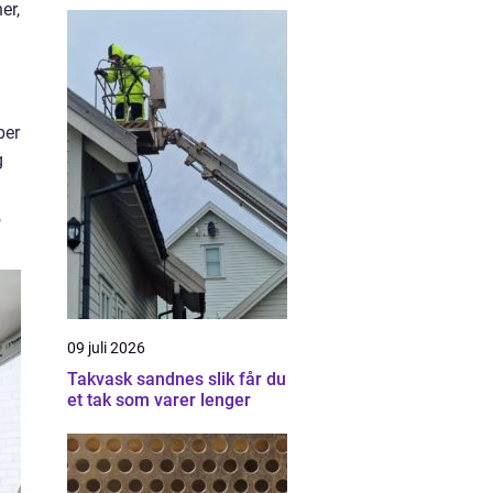
er,
ber
g
,
09 juli 2026
Takvask sandnes slik får du
et tak som varer lenger