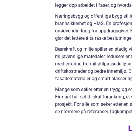
legger opp arbeidet i faser, og hvorda
Næringsbygg og offentlige bygg stille
brannsikkerhet og HMS. En profesjon
unødvendig tung for oppdragsgiver. K
gjør det lettere å ta raske beslutning
Bærekraft og miljø spiller en stadig v
miljøvennlige materialer, redusere en
med erfaring fra miljøtilpassede løs
driftskostnader og bedre innemiljø. Det
fasadematerialer og smart plassering
Mange som søker etter en trygg og erf
Firmaet har solid lokal forankring, et
prosjekt. For alle som søker etter en
se nærmere på referanser, fagkompet
L