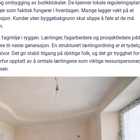
og ombygging av butikklokaler. De kjenner lokale reguleringsplan
er som faktisk fungerer i hverdagen. Mange legger vekt på et
sjon. Kunder uten byggebakgrunn skal slippe å føle at de må
n.
fagmiljø i ryggen. Lærlinger, fagarbeidere og prosjektledere job
 til neste generasjon. En strukturert lærlingordning er et tydeli
vor. Det gir stabil tilgang på dyktige folk, og det gir trygghet for
rfor opptatt av å omtale lærlingene som viktige ressurspersoner
sen.