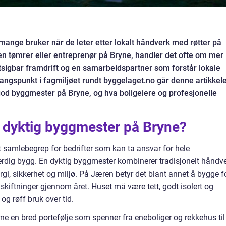
ange bruker når de leter etter lokalt håndverk med røtter på
ren tømrer eller entreprenør på Bryne, handler det ofte om mer
rutsigbar framdrift og en samarbeidspartner som forstår lokale
angspunkt i fagmiljøet rundt byggelaget.no går denne artikkel
d byggmester på Bryne, og hva boligeiere og profesjonelle
 dyktig byggmester på Bryne?
 samlebegrep for bedrifter som kan ta ansvar for hele
ferdig bygg. En dyktig byggmester kombinerer tradisjonelt håndv
i, sikkerhet og miljø. På Jæren betyr det blant annet å bygge f
 skiftninger gjennom året. Huset må være tett, godt isolert og
og røff bruk over tid.
ne en bred portefølje som spenner fra eneboliger og rekkehus til