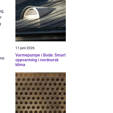
ng,
r
g
11 juni 2026
Varmepumpe i Bodø: Smart
rne
oppvarming i nordnorsk
klima