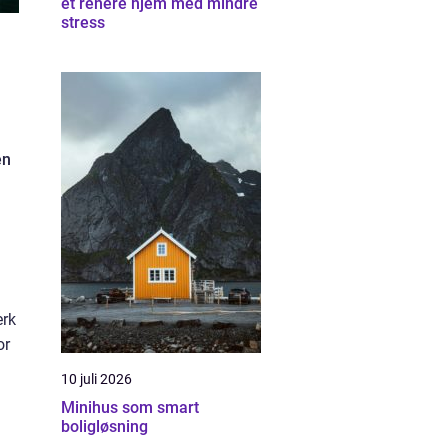
et renere hjem med mindre
stress
en
erk
or
10 juli 2026
Minihus som smart
boligløsning