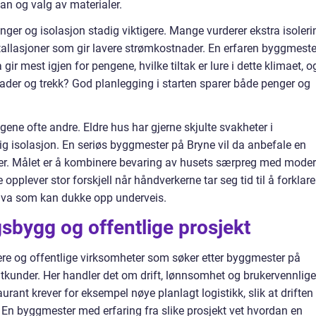
lan og valg av materialer.
ger og isolasjon stadig viktigere. Mange vurderer ekstra isoleri
tallasjoner som gir lavere strømkostnader. En erfaren byggmeste
gir mest igjen for pengene, hvilke tiltak er lure i dette klimaet, o
der og trekk? God planlegging i starten sparer både penger og
gene ofte andre. Eldre hus har gjerne skjulte svakheter i
lig isolasjon. En seriøs byggmester på Bryne vil da anbefale en
rter. Målet er å kombinere bevaring av husets særpreg med mode
pplever stor forskjell når håndverkerne tar seg tid til å forklare
 hva som kan dukke opp underveis.
sbygg og offentlige prosjekt
vere og offentlige virksomheter som søker etter byggmester på
atkunder. Her handler det om drift, lønnsomhet og brukervennlige
rant krever for eksempel nøye planlagt logistikk, slik at driften
 En byggmester med erfaring fra slike prosjekt vet hvordan en