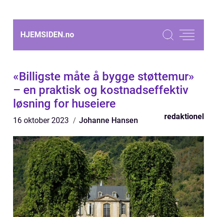
HJEMSIDEN.
no
«Billigste måte å bygge støttemur»
– en praktisk og kostnadseffektiv
løsning for huseiere
redaktionel
16 oktober 2023
Johanne Hansen