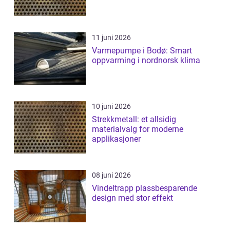
11 juni 2026
Varmepumpe i Bodø: Smart
oppvarming i nordnorsk klima
10 juni 2026
Strekkmetall: et allsidig
materialvalg for moderne
applikasjoner
08 juni 2026
Vindeltrapp plassbesparende
design med stor effekt