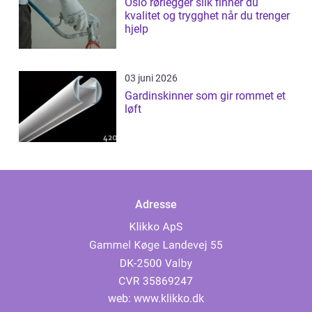
Oslo rørlegger slik finner du
kvalitet og trygghet når du trenger
hjelp
03 juni 2026
Gardinskinner som gir rommet et
løft
Adresse
web:
www.klikko.dk