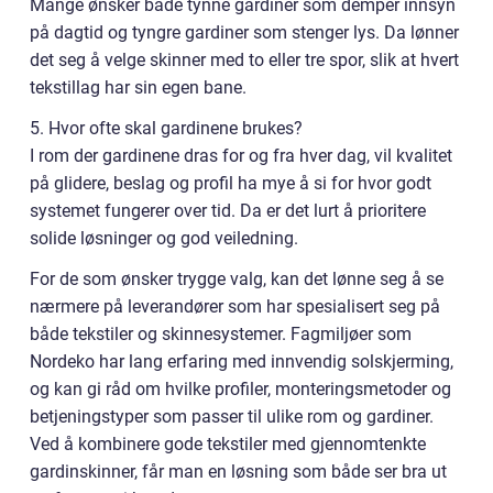
Mange ønsker både tynne gardiner som demper innsyn
på dagtid og tyngre gardiner som stenger lys. Da lønner
det seg å velge skinner med to eller tre spor, slik at hvert
tekstillag har sin egen bane.
5. Hvor ofte skal gardinene brukes?
I rom der gardinene dras for og fra hver dag, vil kvalitet
på glidere, beslag og profil ha mye å si for hvor godt
systemet fungerer over tid. Da er det lurt å prioritere
solide løsninger og god veiledning.
For de som ønsker trygge valg, kan det lønne seg å se
nærmere på leverandører som har spesialisert seg på
både tekstiler og skinnesystemer. Fagmiljøer som
Nordeko har lang erfaring med innvendig solskjerming,
og kan gi råd om hvilke profiler, monteringsmetoder og
betjeningstyper som passer til ulike rom og gardiner.
Ved å kombinere gode tekstiler med gjennomtenkte
gardinskinner, får man en løsning som både ser bra ut