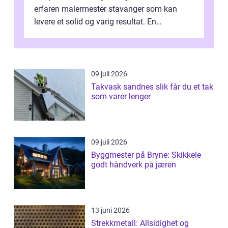
erfaren malermester stavanger som kan
levere et solid og varig resultat. En
profesjonell maler handler ikke bare om å
leg...
09 juli 2026
Takvask sandnes slik får du et tak
som varer lenger
09 juli 2026
Byggmester på Bryne: Skikkele
godt håndverk på jæren
13 juni 2026
Strekkmetall: Allsidighet og