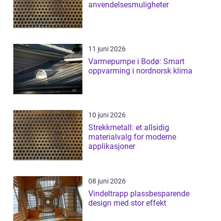
anvendelsesmuligheter
11 juni 2026
Varmepumpe i Bodø: Smart
oppvarming i nordnorsk klima
10 juni 2026
Strekkmetall: et allsidig
materialvalg for moderne
applikasjoner
08 juni 2026
Vindeltrapp plassbesparende
design med stor effekt