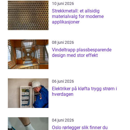
10 juni 2026
Strekkmetall: et allsidig
materialvalg for moderne
applikasjoner
08 juni 2026
Vindeltrapp plassbesparende
design med stor effekt
06 juni 2026
Elektriker på kløfta trygg strøm i
hverdagen
04 juni 2026
Oslo rørlegger slik finner du