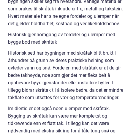
bygningen skiller seg fra hverandre. Vanlige materialer
som brukes til skråtak inkluderer tre, metall og takstein.
Hvert materiale har sine egne fordeler og ulemper når
det gjelder holdbarhet, kostnad og vedlikeholdsbehov.
Historisk gjennomgang av fordeler og ulemper med
bygge bod med skråtak
Historisk sett har bygninger med skråtak blitt brukt i
århundrer på grunn av deres praktiske helning som
avleder vann og snø. Fordelen med skråtak er at de gir
bedre takhøyde, noe som gjør det mer fleksibelt å
oppbevare høye gjenstander eller installere hyller. I
tillegg bidrar skråtak til å isolere bedre, da det er mindre
takflate som utsettes for vær og temperaturendringer.
Imidlertid er det også noen ulemper med skråtak.
Bygging av skråtak kan være mer komplekst og
tidkrevende enn et flatt tak. I tillegg kan det være
nødvendig med ekstra sikring for å tåle tung snø og