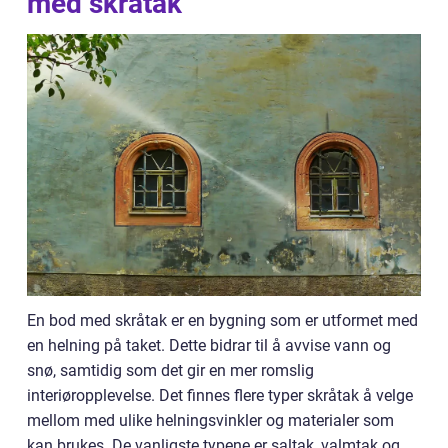
med skråtak
En bod med skråtak er en bygning som er utformet med
en helning på taket. Dette bidrar til å avvise vann og
snø, samtidig som det gir en mer romslig
interiøropplevelse. Det finnes flere typer skråtak å velge
mellom med ulike helningsvinkler og materialer som
kan brukes. De vanligste typene er saltak, valmtak og