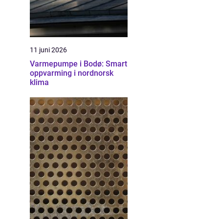
11 juni 2026
Varmepumpe i Bodø: Smart
oppvarming i nordnorsk
klima