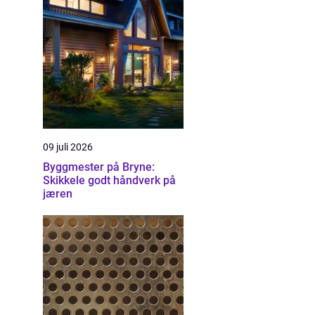
09 juli 2026
Byggmester på Bryne:
Skikkele godt håndverk på
jæren