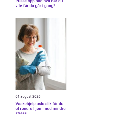
Pusse opp bad hva bør du
vite før du går i gang?
01 august 2026
Vaskehjelp oslo slik får du
et renere hjem med mindre
stress