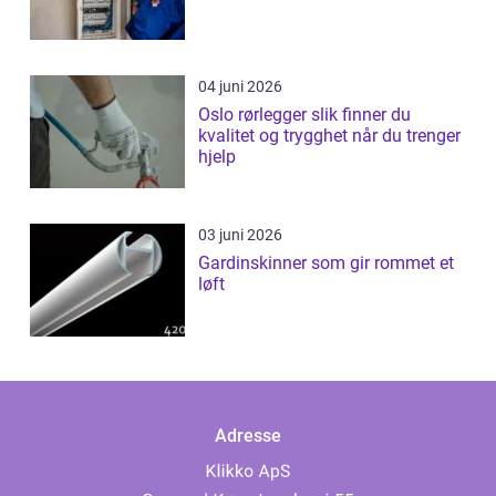
04 juni 2026
Oslo rørlegger slik finner du
kvalitet og trygghet når du trenger
hjelp
03 juni 2026
Gardinskinner som gir rommet et
løft
Adresse