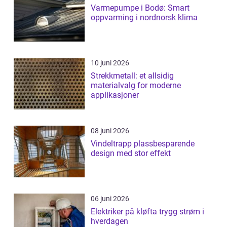
Varmepumpe i Bodø: Smart
oppvarming i nordnorsk klima
10 juni 2026
Strekkmetall: et allsidig
materialvalg for moderne
applikasjoner
08 juni 2026
Vindeltrapp plassbesparende
design med stor effekt
06 juni 2026
Elektriker på kløfta trygg strøm i
hverdagen