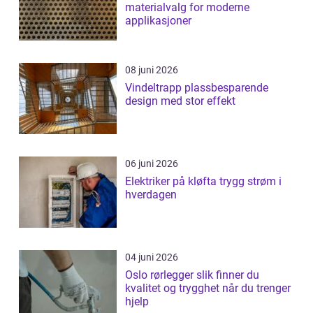
materialvalg for moderne
applikasjoner
08 juni 2026
Vindeltrapp plassbesparende
design med stor effekt
06 juni 2026
Elektriker på kløfta trygg strøm i
hverdagen
04 juni 2026
Oslo rørlegger slik finner du
kvalitet og trygghet når du trenger
hjelp