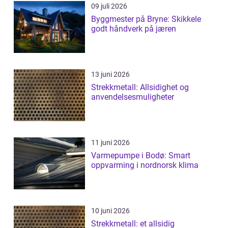
09 juli 2026
Byggmester på Bryne: Skikkele
godt håndverk på jæren
13 juni 2026
Strekkmetall: Allsidighet og
anvendelsesmuligheter
11 juni 2026
Varmepumpe i Bodø: Smart
oppvarming i nordnorsk klima
10 juni 2026
Strekkmetall: et allsidig