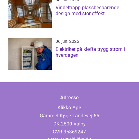
Vindeltrapp plassbesparende
design med stor effekt
06 juni 2026
Elektriker på kløfta trygg strøm i
hverdagen
Adresse