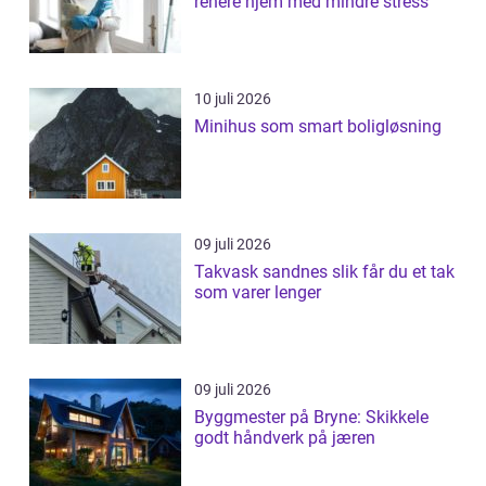
renere hjem med mindre stress
10 juli 2026
Minihus som smart boligløsning
09 juli 2026
Takvask sandnes slik får du et tak
som varer lenger
09 juli 2026
Byggmester på Bryne: Skikkele
godt håndverk på jæren