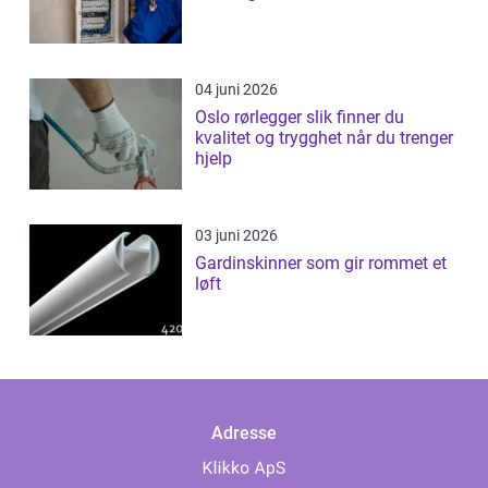
04 juni 2026
Oslo rørlegger slik finner du
kvalitet og trygghet når du trenger
hjelp
03 juni 2026
Gardinskinner som gir rommet et
løft
Adresse