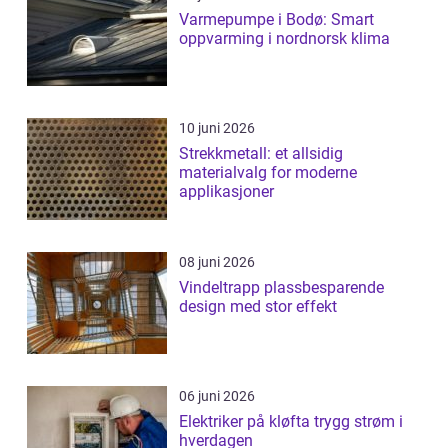
Varmepumpe i Bodø: Smart
oppvarming i nordnorsk klima
10 juni 2026
Strekkmetall: et allsidig
materialvalg for moderne
applikasjoner
08 juni 2026
Vindeltrapp plassbesparende
design med stor effekt
06 juni 2026
Elektriker på kløfta trygg strøm i
hverdagen