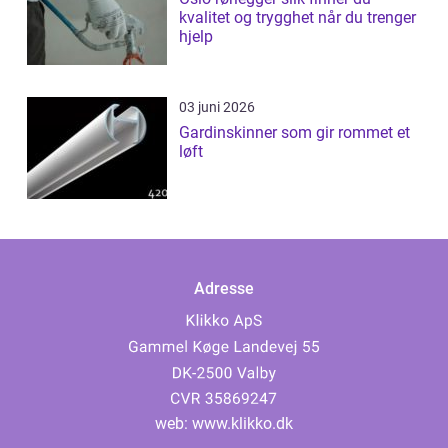
kvalitet og trygghet når du trenger
hjelp
03 juni 2026
Gardinskinner som gir rommet et
løft
Adresse
web:
www.klikko.dk