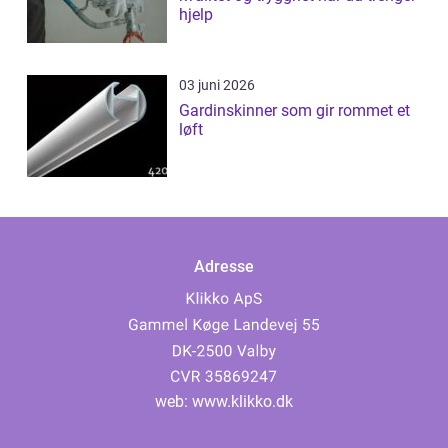
hjelp
03 juni 2026
Gardinskinner som gir rommet et
løft
Adresse
web:
www.klikko.dk