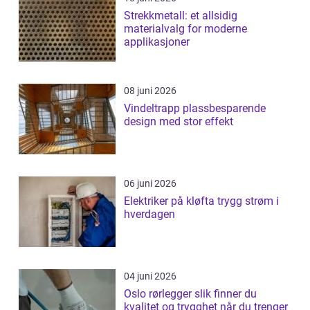
Strekkmetall: et allsidig
materialvalg for moderne
applikasjoner
08 juni 2026
Vindeltrapp plassbesparende
design med stor effekt
06 juni 2026
Elektriker på kløfta trygg strøm i
hverdagen
04 juni 2026
Oslo rørlegger slik finner du
kvalitet og trygghet når du trenger