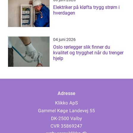
Elektriker på kløfta trygg strøm i
hverdagen
04 juni 2026
Oslo rørlegger slik finner du
kvalitet og trygghet når du trenger
hjelp
Adresse