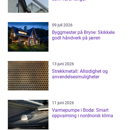
09 juli 2026
Byggmester på Bryne: Skikkele
godt håndverk på jæren
13 juni 2026
Strekkmetall: Allsidighet og
anvendelsesmuligheter
11 juni 2026
Varmepumpe i Bodø: Smart
oppvarming i nordnorsk klima