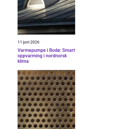
11 juni 2026
Varmepumpe i Bodø: Smart
oppvarming i nordnorsk
klima