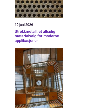
10 juni 2026
Strekkmetall: et allsidig
materialvalg for moderne
applikasjoner