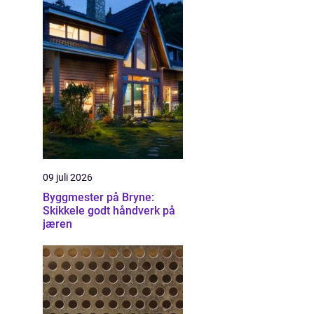
09 juli 2026
Byggmester på Bryne:
Skikkele godt håndverk på
jæren