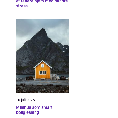
et renere hjem med mindre
stress
10 juli 2026
Minihus som smart
boligløsning