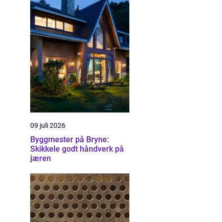
09 juli 2026
Byggmester på Bryne:
Skikkele godt håndverk på
jæren