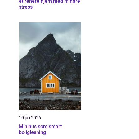
et renere hjem med mindre
stress
10 juli 2026
Minihus som smart
boligløsning