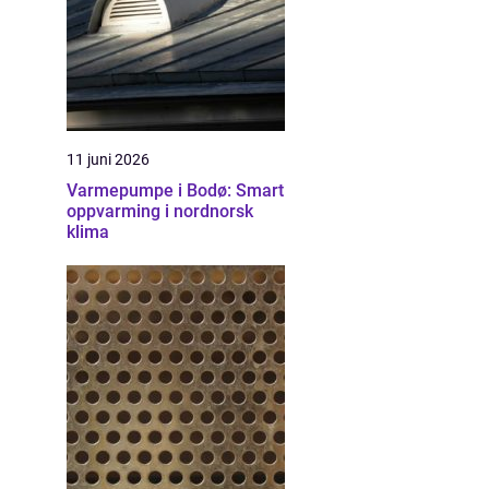
11 juni 2026
Varmepumpe i Bodø: Smart
oppvarming i nordnorsk
klima