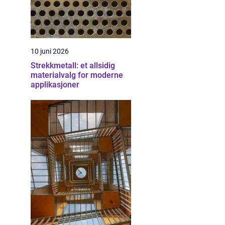
10 juni 2026
Strekkmetall: et allsidig
materialvalg for moderne
applikasjoner