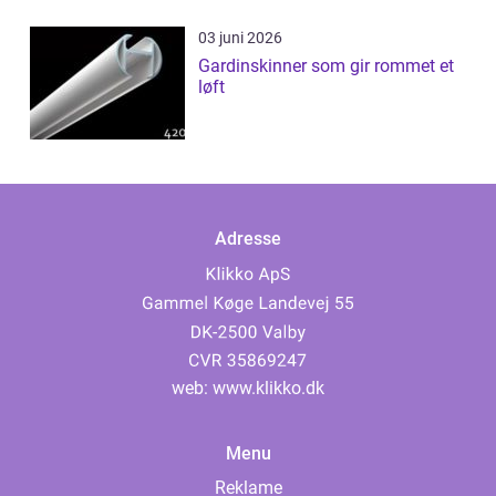
03 juni 2026
Gardinskinner som gir rommet et
løft
Adresse
web:
www.klikko.dk
Menu
Reklame