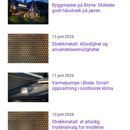
Byggmester på Bryne: Skikkele
godt håndverk på jæren
13 juni 2026
Strekkmetall: Allsidighet og
anvendelsesmuligheter
11 juni 2026
Varmepumpe i Bodø: Smart
oppvarming i nordnorsk klima
10 juni 2026
Strekkmetall: et allsidig
materialvalg for moderne