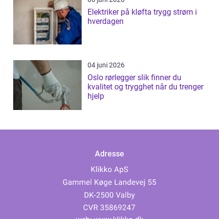
Elektriker på kløfta trygg strøm i
hverdagen
04 juni 2026
Oslo rørlegger slik finner du
kvalitet og trygghet når du trenger
hjelp
Adresse