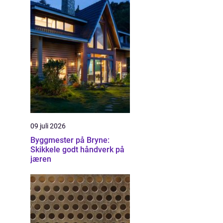
09 juli 2026
Byggmester på Bryne:
Skikkele godt håndverk på
jæren