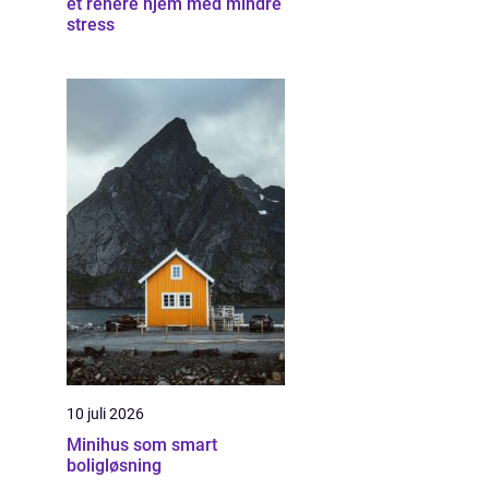
et renere hjem med mindre
stress
10 juli 2026
Minihus som smart
boligløsning