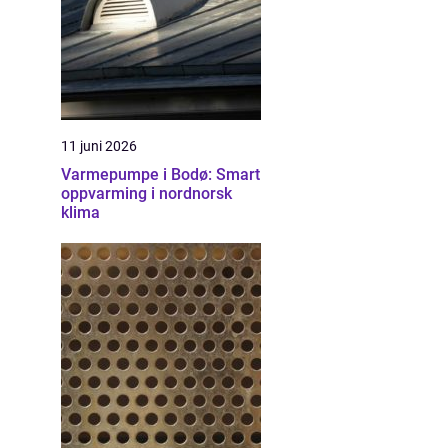
11 juni 2026
Varmepumpe i Bodø: Smart
oppvarming i nordnorsk
klima