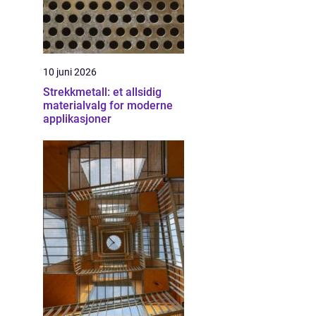
10 juni 2026
Strekkmetall: et allsidig
materialvalg for moderne
applikasjoner