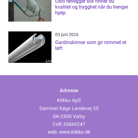
Oslo rørlegger slik finner du
kvalitet og trygghet når du trenger
hjelp
03 juni 2026
Gardinskinner som gir rommet et
løft
Adresse
web:
www.klikko.dk