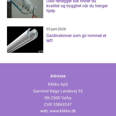
Oslo rørlegger slik finner du
kvalitet og trygghet når du trenger
hjelp
03 juni 2026
Gardinskinner som gir rommet et
løft
Adresse
web:
www.klikko.dk