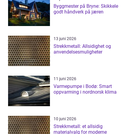
Byggmester på Bryne: Skikkele
godt håndverk på jæren
13 juni 2026
Strekkmetall: Allsidighet og
anvendelsesmuligheter
11 juni 2026
Varmepumpe i Bodø: Smart
oppvarming i nordnorsk klima
10 juni 2026
Strekkmetall: et allsidig
materialvalg for moderne