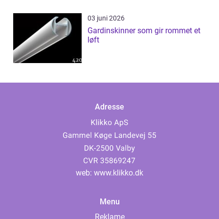
03 juni 2026
Gardinskinner som gir rommet et
løft
Adresse
web:
www.klikko.dk
Menu
Reklame