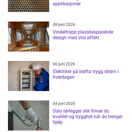
applikasjoner
08 juni 2026
Vindeltrapp plassbesparende
design med stor effekt
06 juni 2026
Elektriker på kløfta trygg strøm i
hverdagen
04 juni 2026
Oslo rørlegger slik finner du
kvalitet og trygghet når du trenger
hjelp