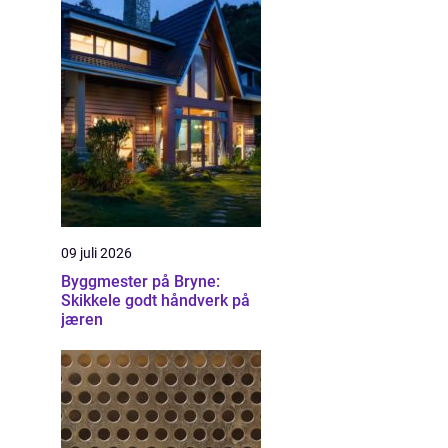
09 juli 2026
Byggmester på Bryne:
Skikkele godt håndverk på
jæren