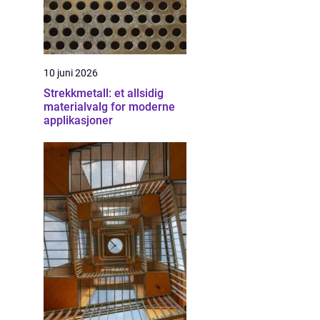
10 juni 2026
Strekkmetall: et allsidig
materialvalg for moderne
applikasjoner