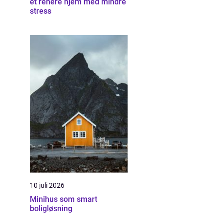
et renere hjem med mindre
stress
10 juli 2026
Minihus som smart
boligløsning