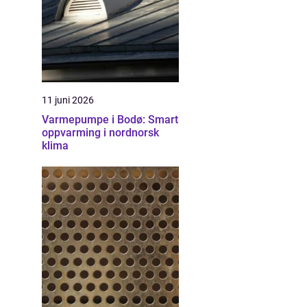
11 juni 2026
Varmepumpe i Bodø: Smart
oppvarming i nordnorsk
klima